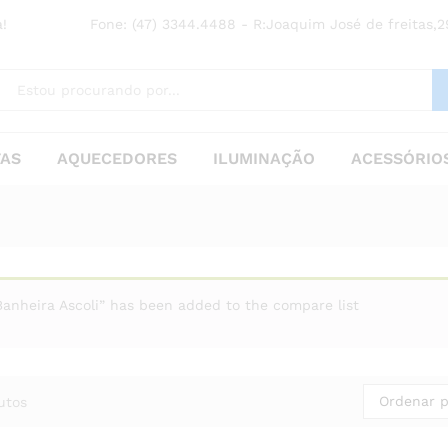
!
Fone: (47) 3344.4488 - R:Joaquim José de freitas,29
TAS
AQUECEDORES
ILUMINAÇÃO
ACESSÓRIOS
Banheira Ascoli” has been added to the compare list
Ordenar p
utos