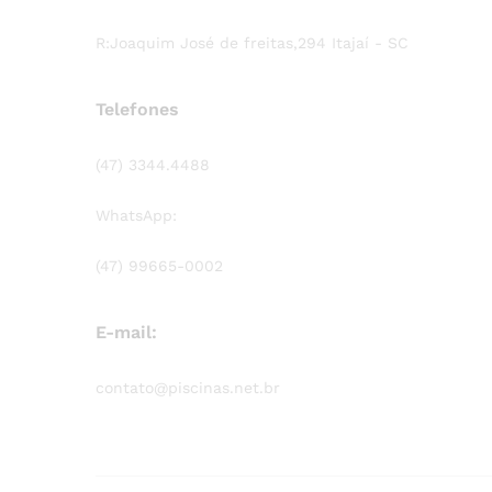
R:Joaquim José de freitas,294 Itajaí - SC
Telefones
(47) 3344.4488
WhatsApp:
(47) 99665-0002
E-mail:
contato@piscinas.net.br