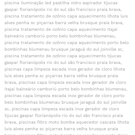
piscina iluminação led pastilha vidro aspirador tijucas
gaspar florianópolis rio do sul são francisco praia brava
,
piscina tratamento de ozônio capa aquecimento ilhota luis
alves penha sc piçarras barra velha brusque praia brava
,
piscina tratamento de ozônio capa aquecimento itajaí
balneário camboriú porto belo bombinhas blumenau
,
piscina tratamento de ozônio capa aquecimento porto belo
bombinhas blumenau brusque jaraguá do sul joinville sc
,
piscina tratamento de ozônio capa aquecimento tijucas
gaspar florianópolis rio do sul são francisco praia brava
,
piscinas capa limpeza escada inox gerador de cloro ilhota
luis alves penha sc piçarras barra velha brusque praia
brava
,
piscinas capa limpeza escada inox gerador de cloro
itajaí balneário camboriú porto belo bombinhas blumenau
,
piscinas capa limpeza escada inox gerador de cloro porto
belo bombinhas blumenau brusque jaraguá do sul joinville
sc
,
piscinas capa limpeza escada inox gerador de cloro
tijucas gaspar florianópolis rio do sul são francisco praia
brava
,
piscinas filtro moto bomba aquecedor cascata ilhota
luis alves penha sc piçarras barra velha brusque praia