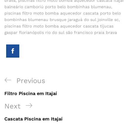
brava
,
piscinas filtro moto bomba aquecedor cascata itajaí
balneário camboriú porto belo bombinhas blumenau
,
piscinas filtro moto bomba aquecedor cascata porto belo
bombinhas blumenau brusque jaraguá do sul joinville sc
,
piscinas filtro moto bomba aquecedor cascata tijucas
gaspar florianópolis rio do sul são francisco praia brava
Navegação
Previous
Previous
de
Post
Filtro Piscina em Itajaí
Post
Next
Next
Post
Cascata Piscina em Itajaí