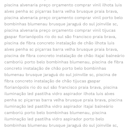
piscina alvenaria preço orçamento comprar vinil ilhota luis
alves penha sc piçarras barra velha brusque praia brava
,
piscina alvenaria preço orçamento comprar vinil porto belo
bombinhas blumenau brusque jaraguá do sul joinville sc
,
piscina alvenaria preço orçamento comprar vinil tijucas
gaspar florianópolis rio do sul são francisco praia brava
,
piscina de fibra concreto instalação de chão ilhota luis
alves penha sc piçarras barra velha brusque praia brava
,
piscina de fibra concreto instalação de chão itajaí balneário
camboriú porto belo bombinhas blumenau
,
piscina de fibra
concreto instalação de chão porto belo bombinhas
blumenau brusque jaraguá do sul joinville sc
,
piscina de
fibra concreto instalação de chão tijucas gaspar
florianópolis rio do sul são francisco praia brava
,
piscina
iluminação led pastilha vidro aspirador ilhota luis alves
penha sc piçarras barra velha brusque praia brava
,
piscina
iluminação led pastilha vidro aspirador itajaí balneário
camboriú porto belo bombinhas blumenau
,
piscina
iluminação led pastilha vidro aspirador porto belo
bombinhas blumenau brusque jaraguá do sul joinville sc
,