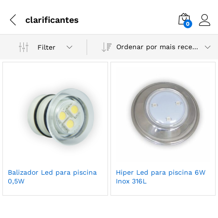
clarificantes
0
Ordenar por mais recente
Filter
Balizador Led para piscina
Hiper Led para piscina 6W
0,5W
Inox 316L