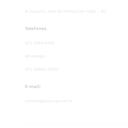
R:Joaquim José de freitas,294 Itajaí - SC
Telefones
(47) 3344.4488
WhatsApp:
(47) 99665-0002
E-mail:
contato@piscinas.net.br