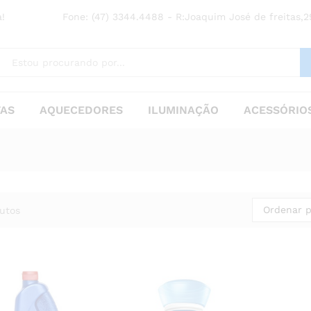
!
Fone: (47) 3344.4488 - R:Joaquim José de freitas,29
TAS
AQUECEDORES
ILUMINAÇÃO
ACESSÓRIOS
Ordenar p
utos