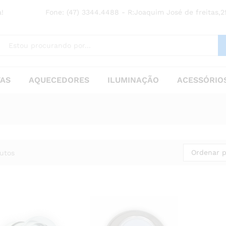
!
Fone: (47) 3344.4488 - R:Joaquim José de freitas,29
TAS
AQUECEDORES
ILUMINAÇÃO
ACESSÓRIOS
Ordenar p
utos