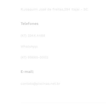
R:Joaquim José de freitas,294 Itajaí - SC
Telefones
(47) 3344.4488
WhatsApp:
(47) 99665-0002
E-mail:
contato@piscinas.net.br