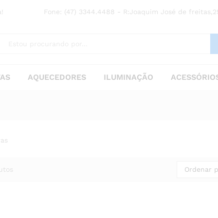
!
Fone: (47) 3344.4488 - R:Joaquim José de freitas,29
TAS
AQUECEDORES
ILUMINAÇÃO
ACESSÓRIOS
ras
Ordenar p
utos