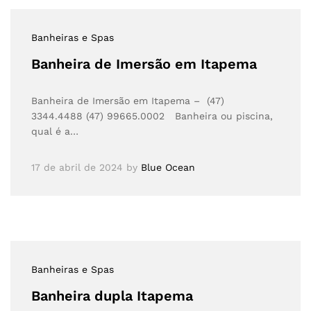
Banheiras e Spas
Banheira de Imersão em Itapema
Banheira de Imersão em Itapema – (47)
3344.4488 (47) 99665.0002 Banheira ou piscina,
qual é a…
17 de abril de 2024
by
Blue Ocean
Banheiras e Spas
Banheira dupla Itapema