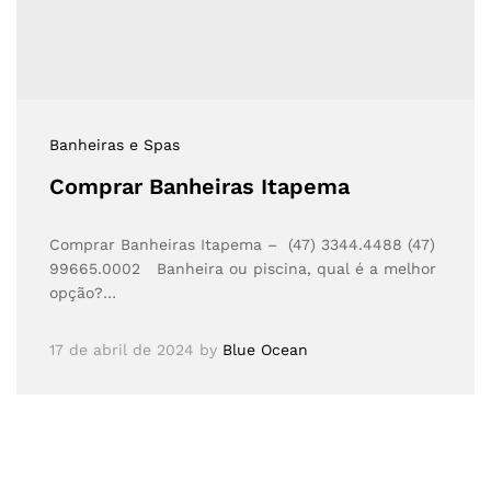
Banheiras e Spas
Comprar Banheiras Itapema
Comprar Banheiras Itapema – (47) 3344.4488 (47)
99665.0002 Banheira ou piscina, qual é a melhor
opção?…
17 de abril de 2024
by
Blue Ocean