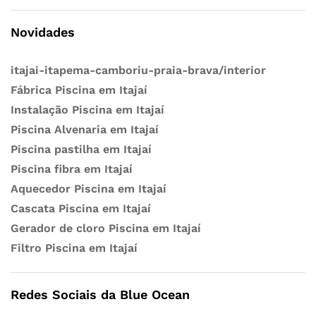
Novidades
itajai-itapema-camboriu-praia-brava/interior
Fábrica Piscina em Itajaí
Instalação Piscina em Itajaí
Piscina Alvenaria em Itajaí
Piscina pastilha em Itajaí
Piscina fibra em Itajaí
Aquecedor Piscina em Itajaí
Cascata Piscina em Itajaí
Gerador de cloro Piscina em Itajaí
Filtro Piscina em Itajaí
Redes Sociais da Blue Ocean