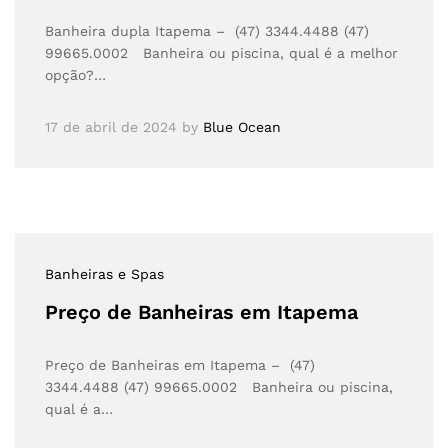
Banheira dupla Itapema – (47) 3344.4488 (47)
99665.0002 Banheira ou piscina, qual é a melhor
opção?…
17 de abril de 2024
by
Blue Ocean
Banheiras e Spas
Preço de Banheiras em Itapema
Preço de Banheiras em Itapema – (47)
3344.4488 (47) 99665.0002 Banheira ou piscina,
qual é a…