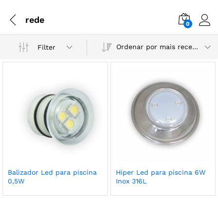
rede
0
Ordenar por mais recente
Filter
Balizador Led para piscina
Hiper Led para piscina 6W
0,5W
Inox 316L