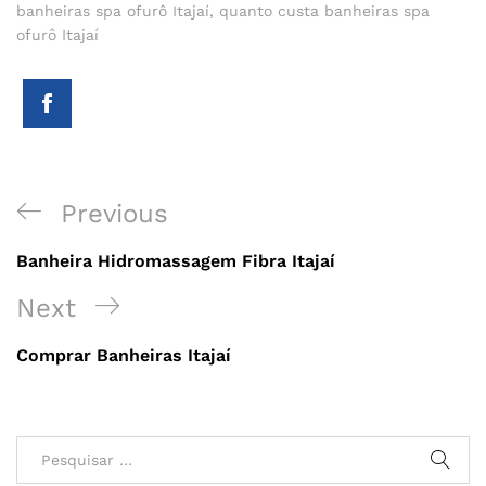
banheiras spa ofurô Itajaí
,
quanto custa banheiras spa
ofurô Itajaí
Navegação
Previous
Previous
de
Post
Banheira Hidromassagem Fibra Itajaí
Post
Next
Next
Post
Comprar Banheiras Itajaí