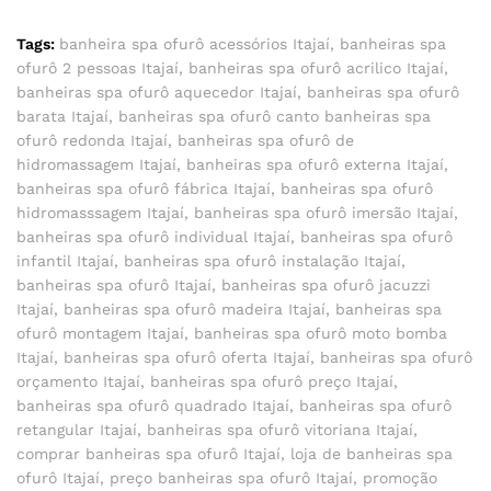
Tags:
banheira spa ofurô acessórios Itajaí
,
banheiras spa
ofurô 2 pessoas Itajaí
,
banheiras spa ofurô acrilico Itajaí
,
banheiras spa ofurô aquecedor Itajaí
,
banheiras spa ofurô
barata Itajaí
,
banheiras spa ofurô canto banheiras spa
ofurô redonda Itajaí
,
banheiras spa ofurô de
hidromassagem Itajaí
,
banheiras spa ofurô externa Itajaí
,
banheiras spa ofurô fábrica Itajaí
,
banheiras spa ofurô
hidromasssagem Itajaí
,
banheiras spa ofurô imersão Itajaí
,
banheiras spa ofurô individual Itajaí
,
banheiras spa ofurô
infantil Itajaí
,
banheiras spa ofurô instalação Itajaí
,
banheiras spa ofurô Itajaí
,
banheiras spa ofurô jacuzzi
Itajaí
,
banheiras spa ofurô madeira Itajaí
,
banheiras spa
ofurô montagem Itajaí
,
banheiras spa ofurô moto bomba
Itajaí
,
banheiras spa ofurô oferta Itajaí
,
banheiras spa ofurô
orçamento Itajaí
,
banheiras spa ofurô preço Itajaí
,
banheiras spa ofurô quadrado Itajaí
,
banheiras spa ofurô
retangular Itajaí
,
banheiras spa ofurô vitoriana Itajaí
,
comprar banheiras spa ofurô Itajaí
,
loja de banheiras spa
ofurô Itajaí
,
preço banheiras spa ofurô Itajaí
,
promoção