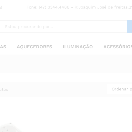
!
Fone: (47) 3344.4488 - R:Joaquim José de freitas,29
TAS
AQUECEDORES
ILUMINAÇÃO
ACESSÓRIOS
Ordenar p
utos