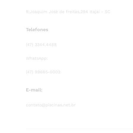
R:Joaquim José de freitas,294 Itajaí - SC
Telefones
(47) 3344.4488
WhatsApp:
(47) 99665-0002
E-mail:
contato@piscinas.net.br